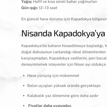
Yağış:
Hafif ve kısa süreli bahar yağmurları
Gün ışığı:
12–13 saat
En güncel hava durumu için Kapadokya bölgesin
Nisanda Kapadokya’ya G
Kapadokya’da baharın hissedilmeye başladığı, hav
doğal dokusunun canlandığı ideal dönemlerden bi
karşılaşmadan, Kapadokya vadilerini, peri bacal
deneyimlemek isteyenler için Nisan ayı oldukça a
Hava yürüyüş için mükemmel
Balon uçuşları yüksek oranda gerçekleşir.
Kalabalık yaz dönemine göre daha azdır
Fiyatlar daha uygundur.