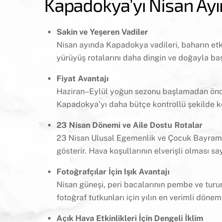
Kapadokya’yı Nisan Ayı
Sakin ve Yeşeren Vadiler
Nisan ayında Kapadokya vadileri, baharın etk
yürüyüş rotalarını daha dingin ve doğayla baş
Fiyat Avantajı
Haziran–Eylül yoğun sezonu başlamadan önce,
Kapadokya’yı daha bütçe kontrollü şekilde ke
23 Nisan Dönemi ve Aile Dostu Rotalar
23 Nisan Ulusal Egemenlik ve Çocuk Bayramı dö
gösterir. Hava koşullarının elverişli olması sa
Fotoğrafçılar İçin Işık Avantajı
Nisan güneşi, peri bacalarının pembe ve turun
fotoğraf tutkunları için yılın en verimli döneml
Açık Hava Etkinlikleri İçin Dengeli İklim