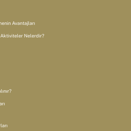
enin Avantajları
ktiviteler Nelerdir?
ınır?
arı
ları