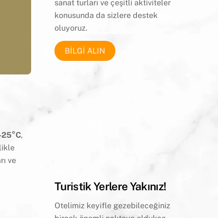
sanat
turları ve çeşitli aktiviteler
konusunda da sizlere destek
oluyoruz.
BİLGİ ALIN
–25°C
,
likle
rı ve
Turistik Yerlere Yakınız!
Otelimiz keyifle gezebileceğiniz