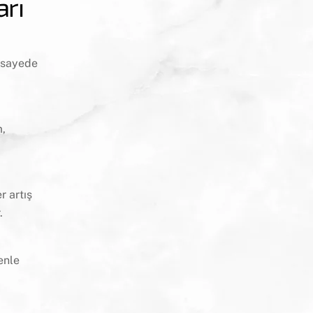
arı
u sayede
m,
r artış
.
enle