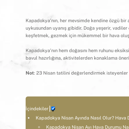
Kapadokya’nın, her mevsimde kendine özgü bir at
uykusundan uyanış gibidir. Doğa yeşerir, vadiler
keşfetmek, gezmek için mükemmel bir hava oluş
Kapadokya’nın hem doğasını hem ruhunu eksiksi
bavul hazırlığına, aktivitelerden konaklama öner
Not
: 23 Nisan tatilini değerlendirmek isteyenl
İçindekiler
Kapadokya Nisan Ayında Nasıl Olur? Hava D
Kapadokya Nisan Ayı Hava Durumu Nas