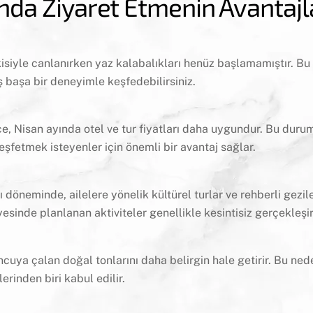
nda Ziyaret Etmenin Avantajl
isiyle canlanırken yaz kalabalıkları henüz başlamamıştır. B
 başa bir deneyimle keşfedebilirsiniz.
 Nisan ayında otel ve tur fiyatları daha uygundur. Bu duru
şfetmek isteyenler için önemli bir avantaj sağlar.
neminde, ailelere yönelik kültürel turlar ve rehberli gezile
yesinde planlanan aktiviteler genellikle kesintisiz gerçekleşir
cuya çalan doğal tonlarını daha belirgin hale getirir. Bu ned
erinden biri kabul edilir.