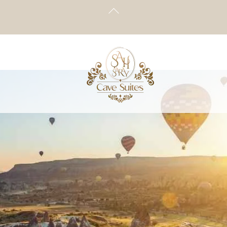
Back
To
Top