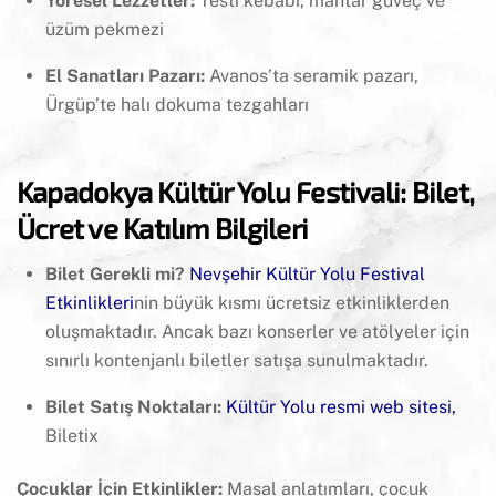
Yöresel Lezzetler:
Testi kebabı, mantar güveç ve
üzüm pekmezi
El Sanatları Pazarı:
Avanos’ta seramik pazarı,
Ürgüp’te halı dokuma tezgahları
Kapadokya Kültür Yolu Festivali: Bilet,
Ücret ve Katılım Bilgileri
Bilet Gerekli mi?
Nevşehir Kültür Yolu Festival
Etkinlikleri
nin büyük kısmı ücretsiz etkinliklerden
oluşmaktadır. Ancak bazı konserler ve atölyeler için
sınırlı kontenjanlı biletler satışa sunulmaktadır.
Bilet Satış Noktaları:
Kültür Yolu resmi web sitesi
,
Biletix
Çocuklar İçin Etkinlikler:
Masal anlatımları, çocuk