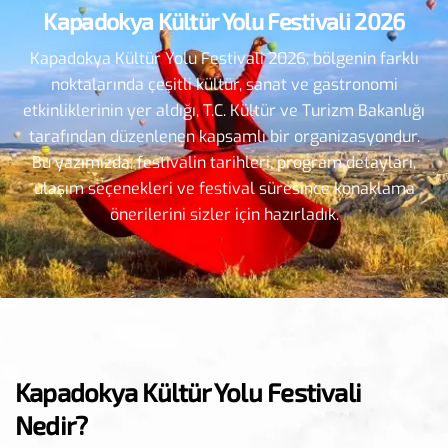
Kapadokya Kültür Yolu Festivali 2026
Kapadokya Kültür Yolu Festivali 2026, bölgenin farklı
noktalarında çeşitli kültür, sanat ve gastronomi
etkinliklerinin yer aldığı, T.C. Kültür ve Turizm Bakanlığı
tarafından düzenlenen kapsamlı bir organizasyondur.
Bu yazımızda, festivalin tarihleri, program detayları,
ulaşım seçenekleri ve festival süresince konaklama
önerilerini sizler için hazırladık.
Kapadokya Kültür Yolu Festivali
Nedir?