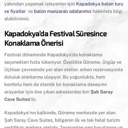
yakından yaşamak isteyenler için
Kapadokya balon turu
ve fiyatlar
ı
ve
balon manzaralı odalarımız
hakkında bilgi
alabilirsiniz.
Kapadokya’da Festival Süresince
Konaklama Önerisi
Festival döneminde Kapadokya’da konaklama
seçenekleri hızla tükeniyor. Özellikle Göreme, Ürgüp ve
Uçhisar çevresinde yer alan oteller, erken rezervasyonla
doluluk oranlarına ulaşıyor. Bu yoğunlukta, hem
konforlu hem de otantik bir konaklama deneyimi
arayanlar için öne çıkan adreslerden biri
Şah Saray
Cave Suites
’tir.
Kapadokya’nın kalbinde, Göreme merkezde yer alan
Şah Saray Cave Suites, bölgenin ilk ve tek helal turizm
sertifikalı mağara otelidir. Terasından peri bacalarına ve