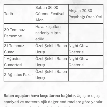
Sabah 06.00 –
Akşam 20.30 –
Tarih
Göreme Festival
Paşabağı Ören Yeri
Alanı
Hava koşulları
30 Temmuz
nedeniyle iptal
–
Perşembe
edildi
31 Temmuz
Özel Şekilli Balon
Night Glow
Cuma
Uçuşu
Gösterisi
1 Ağustos
Özel Şekilli Balon
Night Glow
Cumartesi
Uçuşu
Gösterisi
Özel Şekilli Balon
2 Ağustos Pazar
–
Uçuşu
Balon uçuşları hava koşullarına bağlıdır.
Uçuşlar uçuş
emniyeti ve meteorolojik değerlendirmelere göre yapılır;