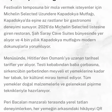
Festivalin temposuna bir mola vermek isteyenler için
Michelin Selected Uzundere Kapadokya Mutfağı,
Kapadokya’da eşine az rastlanır bir gastronomi
deneyimi sunuyor. 2026’da Michelin Selected listesine
giren restoran, Şah Saray Cave Suites bünyesinde yer
alıyor ve
4 bin yıllık Kapadokya mutfağını modern
dokunuşlarla yorumluyor.
Menüsünde, Hititler’den Osmanlı’ya uzanan tarihsel
tarifler yer alıyor. Testi kebabından baba çorbasına,
sirkencübin şerbetinden meyveli et yemeklerine kadar
her tabak, bir kültürel mirası temsil ediyor. Tüm
yemekler doğal malzemelerle ve geleneksel pişirme
teknikleriyle hazırlanıyor.
Peri Bacaları manzaralı terasında yerel tatları
deneyimlerken, her yemeğin arkasındaki hikâyeyi QR