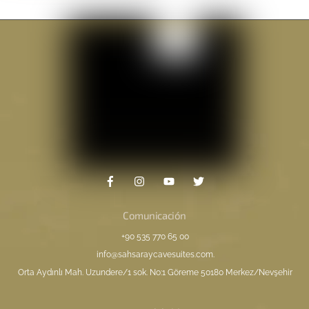
Comunicación
+90 535 770 65 00
info@sahsaraycavesuites.com
.
Orta Aydınlı Mah. Uzundere/1 sok. No:1 Göreme 50180 Merkez/Nevşehir