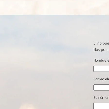
Si no pu
Nos pond
Nombre y
Correo el
Su númer