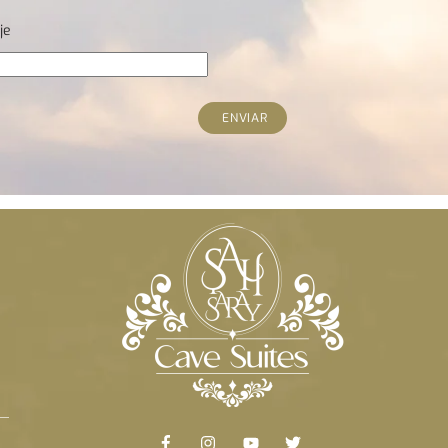
je
ENVIAR