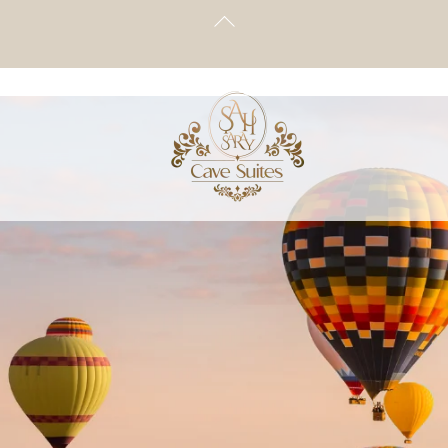
Back
To
Top