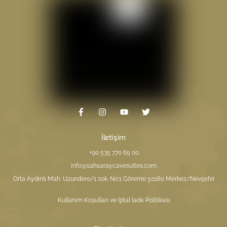
İletişim
+90 535 770 65 00
info@sahsaraycavesuites.com
.
Orta Aydınlı Mah. Uzundere/1 sok. No:1 Göreme 50180 Merkez/Nevşehir
Kullanım Koşulları ve İptal İade Politikası