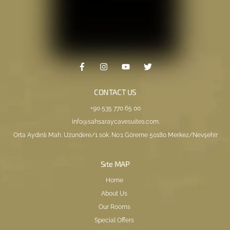
CONTACT US
+90 535 770 65 00
info@sahsaraycavesuites.com
.
Orta Aydınlı Mah. Uzundere/1 sok. No:1 Göreme 50180 Merkez/Nevşehir
Sıte MAP
Home
About Us
Our Rooms
Special Offers