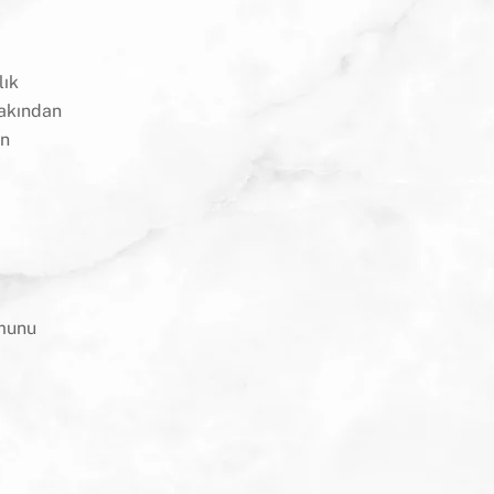
lık
yakından
in
umunu