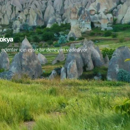
dokya
 edenler için eşsiz bir deneyim vadediyor