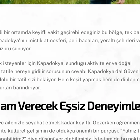
 bir ortamda keyifli vakit geçirebileceğiniz bu bölge, tek baş
adokya’nın mistik atmosferi, peri bacaları, yeraltı şehirleri 
huzuru sunuyor.
 isteyenler için Kapadokya, sunduğu aktiviteler ve doğal
tatile nereye gidilir sorusunun cevabı Kapadokya’da! Güvenl
le dolu bir tatil sizi bekliyor. Hem keşif yapmak hem de dinlenm
rları barındırıyor.
İlham Verecek Eşsiz Deneyimle
ve ailenizle seyahat etmek kadar keyifli. Gezerken öğrenmeni
e kültürel gelişimin de oldukça önemli bir parçası. “Yalnız t
apabilirim?” diye düşünüyor olabilirsiniz. İşte tam da bu nok