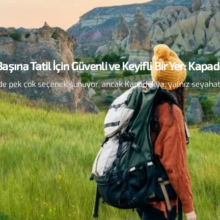
Başına Tatil İçin Güvenli ve Keyifli Bir Yer: Kapa
e’de pek çok seçenek sunuyor, ancak Kapadokya, yalnız seyahat