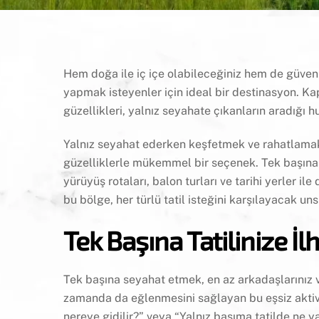
Hem doğa ile iç içe olabileceğiniz hem de güvenli
yapmak isteyenler için ideal bir destinasyon. Kap
güzellikleri, yalnız seyahate çıkanların aradığı 
Yalnız seyahat ederken keşfetmek ve rahatlamak
güzelliklerle mükemmel bir seçenek. Tek başına 
yürüyüş rotaları, balon turları ve tarihi yerler i
bu bölge, her türlü tatil isteğini karşılayacak unsu
Tek Başına Tatilinize 
Tek başına seyahat etmek, en az arkadaşlarınız 
zamanda da eğlenmesini sağlayan bu eşsiz aktivit
nereye gidilir?” veya “Yalnız başıma tatilde ne y