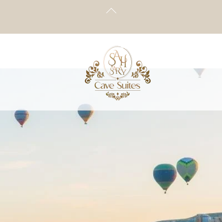
Back
To
Top