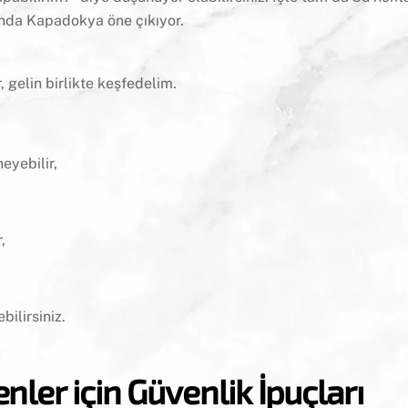
ında
Kapadokya öne çıkıyor.
r, gelin birlikte keşfedelim.
neyebilir,
,
bilirsiniz.
ler için Güvenlik İpuçları