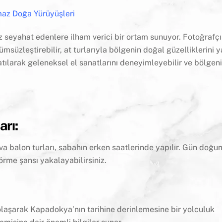
maz Doğa Yürüyüşleri
 seyahat edenlere ilham verici bir ortam sunuyor. Fotoğrafçı
ümsüzleştirebilir, at turlarıyla bölgenin doğal güzelliklerini 
katılarak geleneksel el sanatlarını deneyimleyebilir ve bölgen
rı:
a balon turları, sabahın erken saatlerinde yapılır. Gün doğ
örme şansı yakalayabilirsiniz.
olaşarak Kapadokya’nın tarihine derinlemesine bir yolculuk