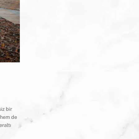
iz bir
r hem de
raltı