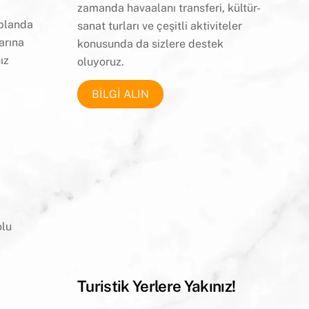
zamanda havaalanı transferi, kültür-
 planda
sanat
turları ve çeşitli aktiviteler
arına
konusunda da sizlere destek
ız
oluyoruz.
BİLGİ ALIN
olu
Turistik Yerlere Yakınız!