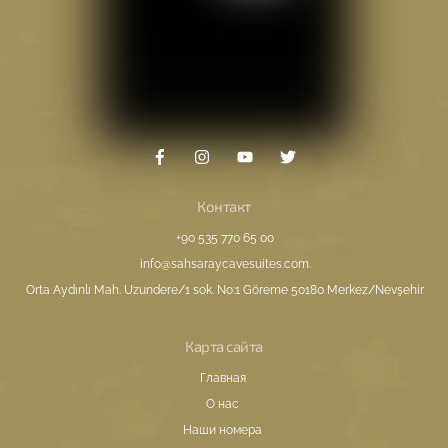
Контакт
+90 535 770 65 00
info@sahsaraycavesuites.com
.
Orta Aydınlı Mah. Uzundere/1 sok. No:1 Göreme 50180 Merkez/Nevşehir
Карта сайта
Главная
О нас
Наши номера