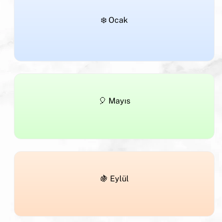
❄️ Ocak
🎈 Mayıs
🍇 Eylül