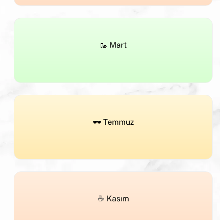
🥾 Mart
🕶️ Temmuz
☕
Kasım