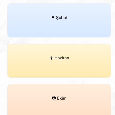
🍷 Şubat
☀️ Haziran
📷 Ekim