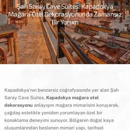
Şah Saray Cave Suites: Kapadokya
Mağara Otel Dekorasyonunda Zamansız
Bir Yorum
Taşın, Zanaatin ve Zamansız Estetiğin Buluşma
Noktası…
Kapadokya’nın benzersiz coğrafyasında yer alan Şah
Saray Cave Suites,
Kapadokya mağara otel
dekorasyonu
anlayışını mağara mimarisini koruyarak,
çağdaş estetikle yeniden yorumlayan özel bir
konaklama deneyimi sunuyor. Bölgenin doğal kaya
oluşumlarından beslenen mimari yapı, tarihsel