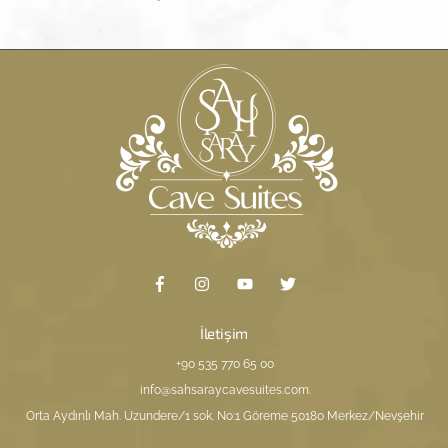
İletişim
+90 535 770 65 00
info@sahsaraycavesuites.com
.
Orta Aydınlı Mah. Uzundere/1 sok. No:1 Göreme 50180 Merkez/Nevşehir