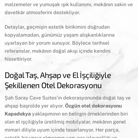
malzemeler ve yumuşak ışık kullanımı, mekânın sakin ve
davetkâr atmosferini destekliyor.
Detaylar, geçmişin estetik birikimini doğrudan
kopyalamadan, günümüz yaşam alışkanlıklarına
uyarlayan bir yorum sunuyor. Böylece tarihsel
referanslar, mekânın doğal akışı içinde kendini
hissettiriyor.
Doğal Taş, Ahşap ve El İşçiliğiyle
Şekillenen Otel Dekorasyonu
Şah Saray Cave Suites’in dekorasyonunda doğal taş ve
ahşap başrolde yer alıyor.
Özgün otel dekorasyonu
Kapadokya
yaklaşımının en belirgin örneklerinden biri
olan el işçiliğiyle üretilmiş mobilyalar, mekânın genel
mimari diliyle uyum içinde tasarlanıyor. Her parça,
estetik bir unsur olmasının yanı sıra işlevselliği ve